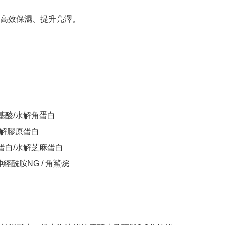
高效保濕、提升亮澤。

基酸/水解角蛋白

水解膠原蛋白

蛋白/水解芝麻蛋白

/神經酰胺NG / 角鯊烷
