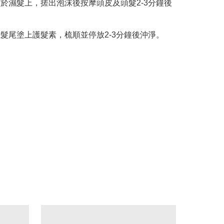
水塗於濕髮上，搓出泡沫後按摩頭皮及頭髮2-3分鐘後
後在髮尾塗上護髮素，梳順並停放2-3分鐘後沖淨。
