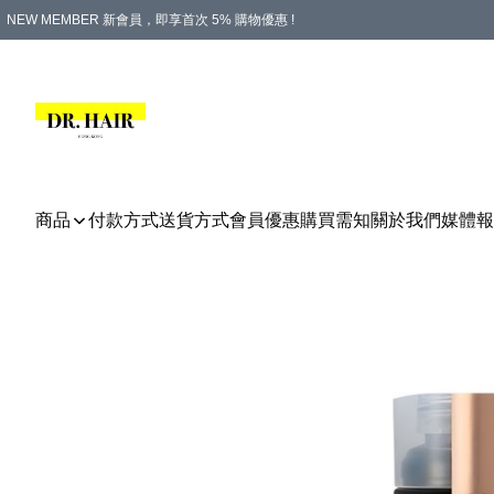
NEW MEMBER 新會員，即享首次 5% 購物優惠 !
PLATINUM 白金會員，尊享永久 8% 購物優惠 !
生日月份內購物，即送$20購物金！
香港及澳門地區，折實滿 $500，即可免運費！
購物滿 $500，即享免費禮品！
商品
付款方式
送貨方式
會員優惠
購買需知
關於我們
媒體報