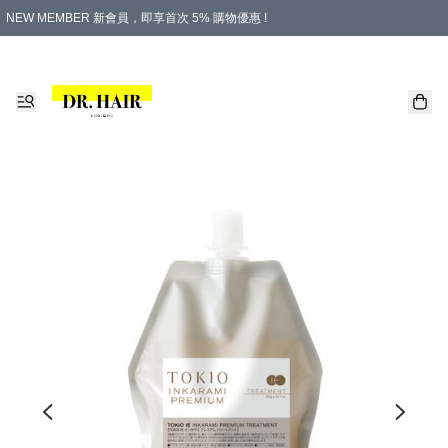
NEW MEMBER 新會員，即享首次 5% 購物優惠 !
PLATINUM 白金會員，尊享永久 8% 購物優惠 !
生日月份內購物，即送$20購物金！
香港及澳門地區，折實滿 $500，即可免運費！
購物滿 $500，即享免費禮品！