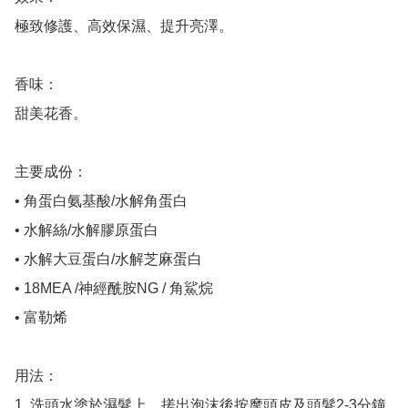
極致修護、高效保濕、提升亮澤。

香味： 

甜美花香。

主要成份：

• 角蛋白氨基酸/水解角蛋白

• 水解絲/水解膠原蛋白

• 水解大豆蛋白/水解芝麻蛋白

• 18MEA /神經酰胺NG / 角鯊烷

• 富勒烯

用法：

1. 洗頭水塗於濕髮上，搓出泡沫後按摩頭皮及頭髮2-3分鐘