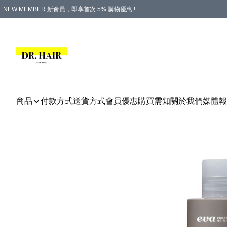
NEW MEMBER 新會員，即享首次 5% 購物優惠 !
PLATINUM 白金會員，尊享永久 8% 購物優惠 !
生日月份內購物，即送$20購物金！
香港及澳門地區，折實滿 $500，即可免運費！
購物滿 $500，即享免費禮品！
商品
付款方式
送貨方式
會員優惠
購買需知
關於我們
媒體報