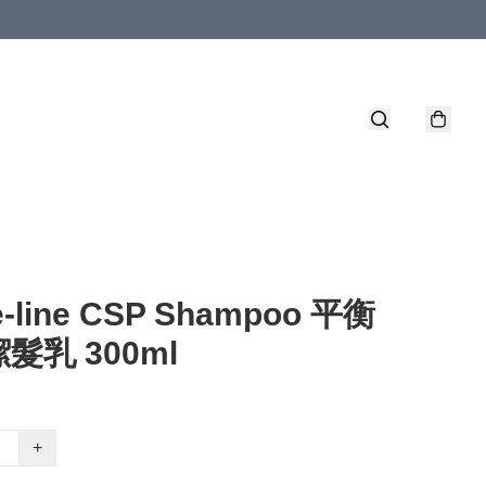
e-line CSP Shampoo 平衡
髮乳 300ml
+