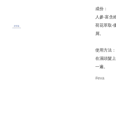
成份：

人參-富含
荷花萃取-
屑。

使用方法：

在濕頭髮上
一遍。
eva