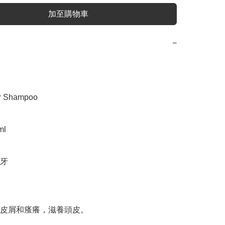
加至購物車
−
Shampoo

l

牙

皮屑和瘙癢，滋養頭皮。
