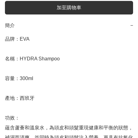
加至購物車
簡介
−
品牌：EVA

名稱：HYDRA Shampoo

容量：300ml

產地：西班牙

功效：

蘊含蘆薈和溫泉水，為頭皮和頭髮重現健康和平衡的狀態，
補濕而清爽，並同時為頭皮和頭髮注入營養，更具有抗氧化