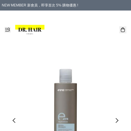
NEW MEMBER 新會員，即享首次 5% 購物優惠 !
PLATINUM 白金會員，尊享永久 8% 購物優惠 !
生日月份內購物，即送$20購物金！
香港及澳門地區，折實滿 $500，即可免運費！
購物滿 $500，即享免費禮品！