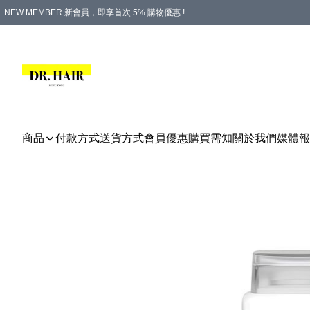
NEW MEMBER 新會員，即享首次 5% 購物優惠 !
PLATINUM 白金會員，尊享永久 8% 購物優惠 !
生日月份內購物，即送$20購物金！
香港及澳門地區，折實滿 $500，即可免運費！
購物滿 $500，即享免費禮品！
商品
付款方式
送貨方式
會員優惠
購買需知
關於我們
媒體報