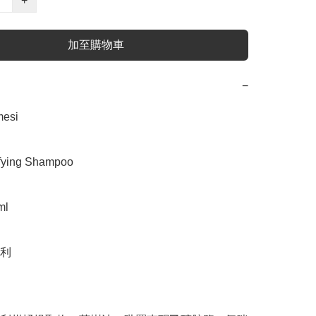
+
加至購物車
−
si

ing Shampoo

l

利
