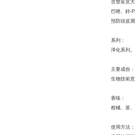
含豐富意大
巴唑、鋅-
預防頭皮屑
系列：

淨化系列。

主要成份：

生物技術意
香味：

柑橘、茶、
使用方法：
