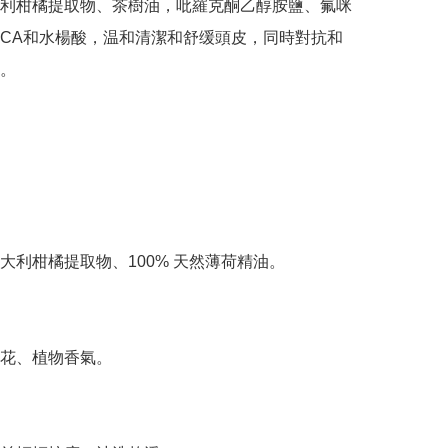
利柑橘提取物、茶樹油，吡羅克酮乙醇胺鹽、氟咪
PCA和水楊酸，温和清潔和舒缓頭皮，同時對抗和
。

大利柑橘提取物、100% 天然薄荷精油。

花、植物香氣。
