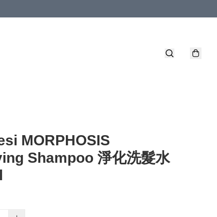
esi MORPHOSIS
fying Shampoo 淨化洗髮水
l