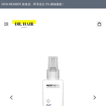
NEW MEMBER 新會員，即享首次 5% 購物優惠 !
PLATINUM 白金會員，尊享永久 8% 購物優惠 !
生日月份內購物，即送$20購物金！
香港及澳門地區，折實滿 $500，即可免運費！
購物滿 $500，即享免費禮品！