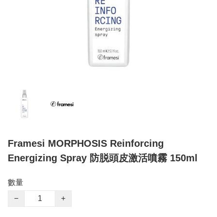
Framesi MORPHOSIS Reinforcing
Energizing Spray 防脱頭皮激活噴霧 150ml
數量
−
+