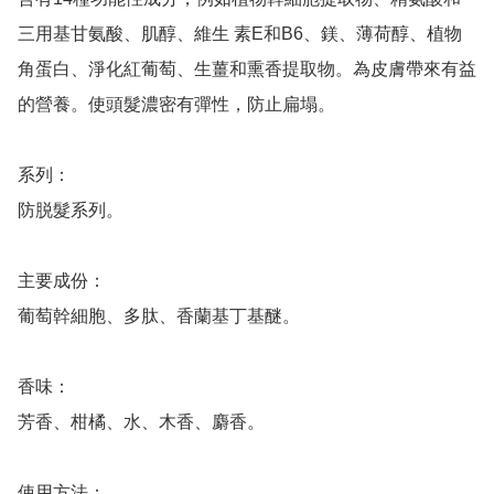
三用基甘氨酸、肌醇、維生 素E和B6、鎂、薄荷醇、植物
角蛋白、淨化紅葡萄、生薑和熏香提取物。為皮膚帶來有益
的營養。使頭髮濃密有彈性，防止扁塌。

系列：

防脱髮系列。

主要成份：

葡萄幹細胞、多肽、香蘭基丁基醚。

香味：

芳香、柑橘、水、木香、麝香。

使用方法：
