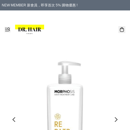
NEW MEMBER 新會員，即享首次 5% 購物優惠 !
PLATINUM 白金會員，尊享永久 8% 購物優惠 !
生日月份內購物，即送$20購物金！
香港及澳門地區，折實滿 $500，即可免運費！
購物滿 $500，即享免費禮品！