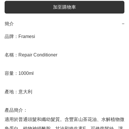
加至購物車
簡介
−
品牌：Framesi

名稱：Repair Conditioner 

容量：1000ml

產地：意大利

產品簡介：

適用於普通頭髮和纖幼髮質。含豐富山茶花油、水解植物微
角蛋白、植物神經酰胺、甘油和維生素E，可修復髮絲。讓