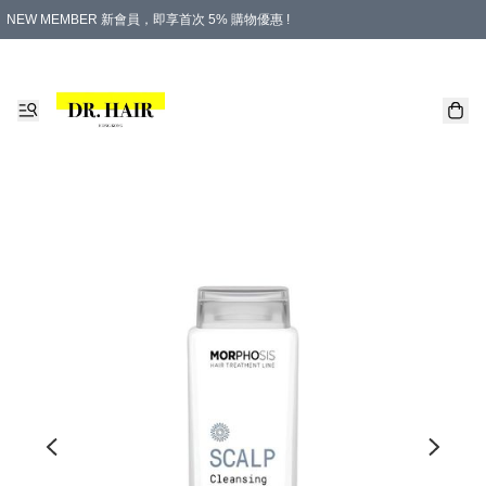
NEW MEMBER 新會員，即享首次 5% 購物優惠 !
PLATINUM 白金會員，尊享永久 8% 購物優惠 !
生日月份內購物，即送$20購物金！
香港及澳門地區，折實滿 $500，即可免運費！
購物滿 $500，即享免費禮品！