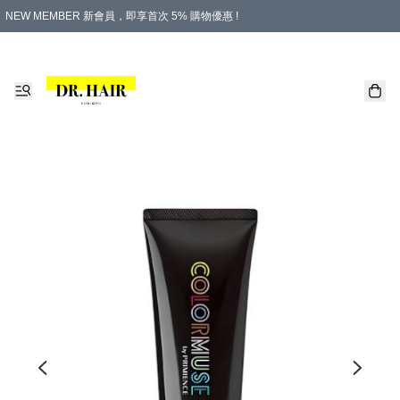
NEW MEMBER 新會員，即享首次 5% 購物優惠 !
PLATINUM 白金會員，尊享永久 8% 購物優惠 !
生日月份內購物，即送$20購物金！
香港及澳門地區，折實滿 $500，即可免運費！
購物滿 $500，即享免費禮品！