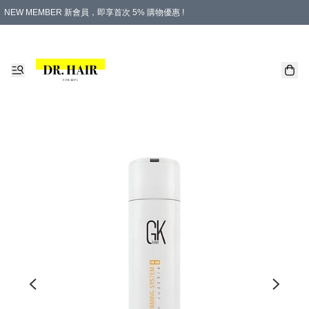
NEW MEMBER 新會員，即享首次 5% 購物優惠 !
PLATINUM 白金會員，尊享永久 8% 購物優惠 !
生日月份內購物，即送$20購物金！
香港及澳門地區，折實滿 $500，即可免運費！
購物滿 $500，即享免費禮品！