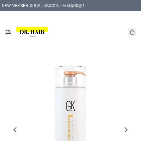
NEW MEMBER 新會員，即享首次 5% 購物優惠 !
PLATINUM 白金會員，尊享永久 8% 購物優惠 !
生日月份內購物，即送$20購物金！
香港及澳門地區，折實滿 $500，即可免運費！
購物滿 $500，即享免費禮品！