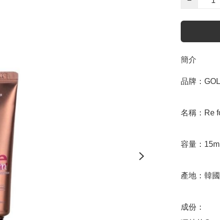
−
簡介
品牌：GOLD
名稱：Re for
容量：15ml
產地：韓國

成份：
