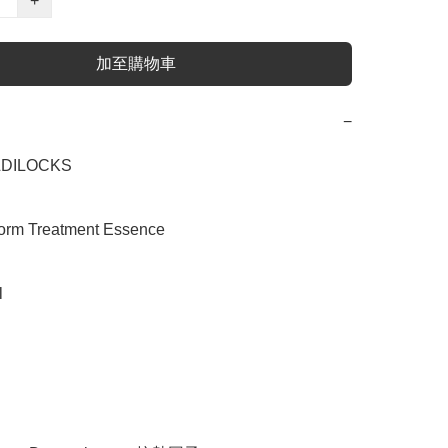
+
加至購物車
−
ILOCKS

m Treatment Essence


