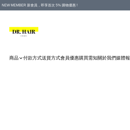
NEW MEMBER 新會員，即享首次 5% 購物優惠 !
PLATINUM 白金會員，尊享永久 8% 購物優惠 !
生日月份內購物，即送$20購物金！
香港及澳門地區，折實滿 $500，即可免運費！
購物滿 $500，即享免費禮品！
商品
付款方式
送貨方式
會員優惠
購買需知
關於我們
媒體報