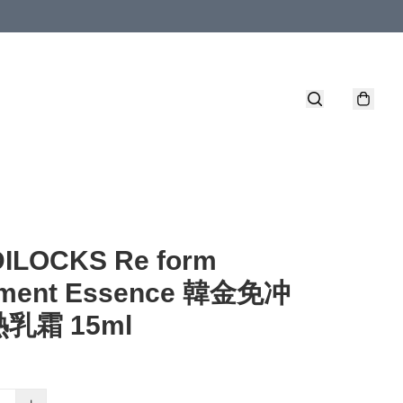
ILOCKS Re form
tment Essence 韓金免冲
乳霜 15ml