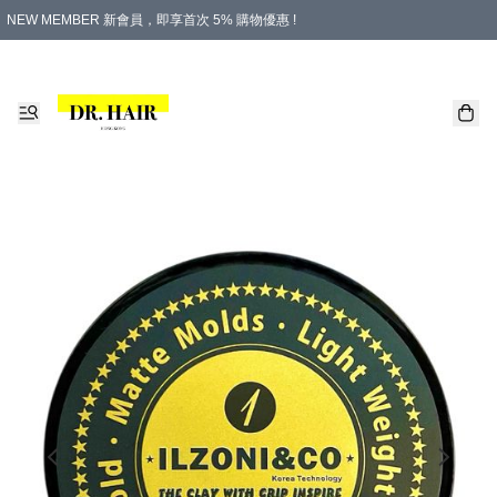
NEW MEMBER 新會員，即享首次 5% 購物優惠 !
PLATINUM 白金會員，尊享永久 8% 購物優惠 !
生日月份內購物，即送$20購物金！
香港及澳門地區，折實滿 $500，即可免運費！
購物滿 $500，即享免費禮品！