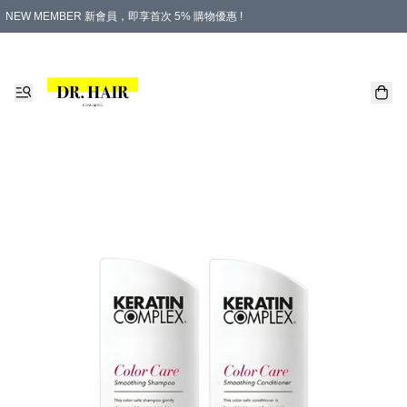
NEW MEMBER 新會員，即享首次 5% 購物優惠 !
PLATINUM 白金會員，尊享永久 8% 購物優惠 !
生日月份內購物，即送$20購物金！
香港及澳門地區，折實滿 $500，即可免運費！
購物滿 $500，即享免費禮品！