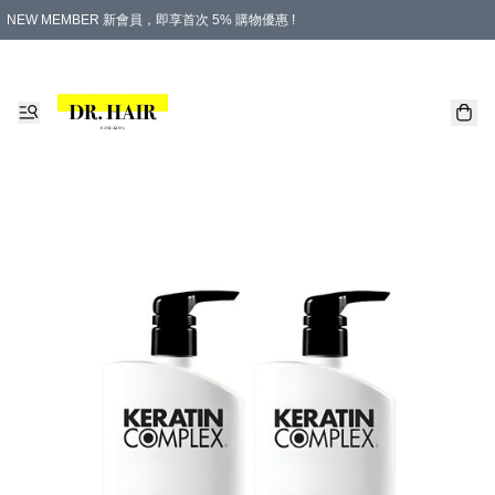
NEW MEMBER 新會員，即享首次 5% 購物優惠 !
PLATINUM 白金會員，尊享永久 8% 購物優惠 !
生日月份內購物，即送$20購物金！
香港及澳門地區，折實滿 $500，即可免運費！
購物滿 $500，即享免費禮品！