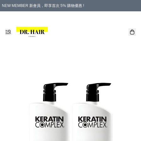
NEW MEMBER 新會員，即享首次 5% 購物優惠 !
PLATINUM 白金會員，尊享永久 8% 購物優惠 !
生日月份內購物，即送$20購物金！
香港及澳門地區，折實滿 $500，即可免運費！
購物滿 $500，即享免費禮品！