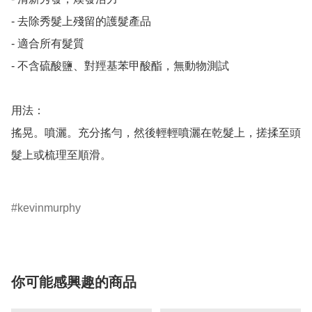
- 去除秀髮上殘留的護髮產品

- 適合所有髮質

- 不含硫酸鹽、對羥基苯甲酸酯，無動物測試

用法：

搖晃。噴灑。充分搖勻，然後輕輕噴灑在乾髮上，搓揉至頭
髮上或梳理至順滑。

kevinmurphy
你可能感興趣的商品