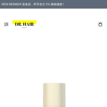
NEW MEMBER 新會員，即享首次 5% 購物優惠 !
PLATINUM 白金會員，尊享永久 8% 購物優惠 !
生日月份內購物，即送$20購物金！
香港及澳門地區，折實滿 $500，即可免運費！
購物滿 $500，即享免費禮品！