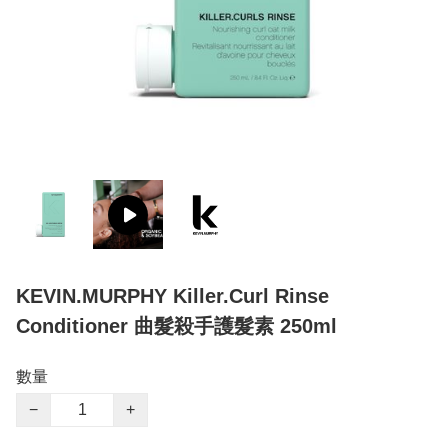
KEVIN.MURPHY Killer.Curl Rinse
Conditioner 曲髮殺手護髮素 250ml
數量
−
+