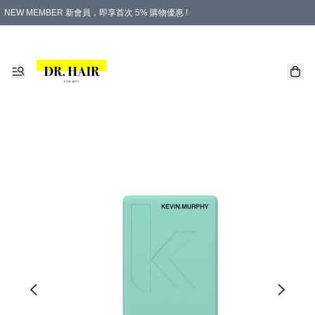
NEW MEMBER 新會員，即享首次 5% 購物優惠 !
PLATINUM 白金會員，尊享永久 8% 購物優惠 !
生日月份內購物，即送$20購物金！
香港及澳門地區，折實滿 $500，即可免運費！
購物滿 $500，即享免費禮品！