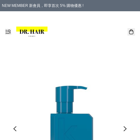
NEW MEMBER 新會員，即享首次 5% 購物優惠 !
PLATINUM 白金會員，尊享永久 8% 購物優惠 !
生日月份內購物，即送$20購物金！
香港及澳門地區，折實滿 $500，即可免運費！
購物滿 $500，即享免費禮品！