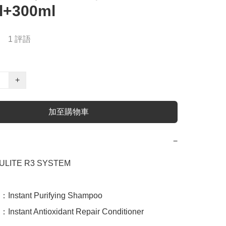
l+300ml
1 評語
+
加至購物車
−
ITE R3 SYSTEM

tant Purifying Shampoo

tant Antioxidant Repair Conditioner
