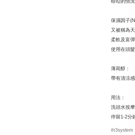
暗啞的情況
保濕因子(Na
又被稱為天
柔軟及富彈
使用在頭髮
薄荷醇：

帶有清涼感
用法：

洗頭水按摩
停留1-2
r3system