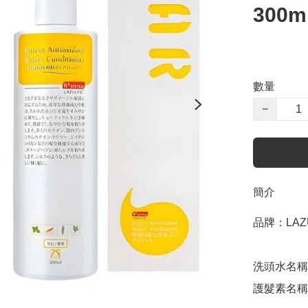
300m
數量
−
簡介
品牌：LAZUL
洗頭水名稱：Ins
護髮素名稱：Ins