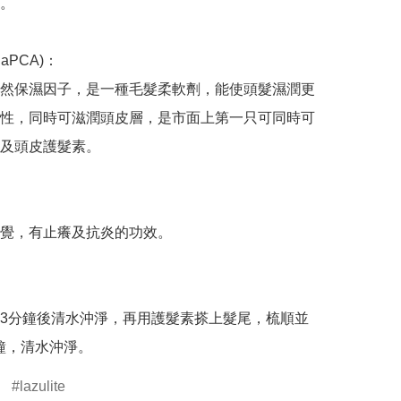
。

PCA)：

然保濕因子，是一種毛髮柔軟劑，能使頭髮濕潤更
性，同時可滋潤頭皮層，是市面上第一只可同時可
及頭皮護髮素。

覺，有止癢及抗炎的功效。

3分鐘後清水沖淨，再用護髮素搽上髮尾，梳順並
分鐘，清水沖淨。
lazulite