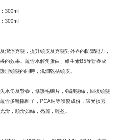
300ml

300ml

及潔淨秀髮，提升頭皮及秀髮對外界的防禦能力，
癢的效果。蘊含水解角蛋白、維生素B5等營養成
護理頭髮的同時，滋潤乾枯頭皮。

失水份及營養，修護毛鱗片，強韌髮絲，回復頭髮
蘊含多種陽離子，PCA鈉等護髮成份，讓受損秀
光滑，順滑如絲，亮麗，輕盈。
