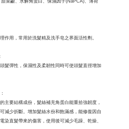
、甜菜鹼、水解角蛋白、保濕因子(NaPCA)、薄荷
理作用，常用於洗髮精及洗手皂之界面活性劑。



頭髮彈性，保濕性及柔韌性同時可使頭髮直徑增加
：

的主要結構成份，髮絲補充角蛋白能重拾強韌度，
可減少折斷。增加髮絲水份和飽滿感，能修復因自
電染直髮帶來的傷害，使用後可減少毛躁、乾燥、