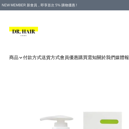
NEW MEMBER 新會員，即享首次 5% 購物優惠 !
PLATINUM 白金會員，尊享永久 8% 購物優惠 !
生日月份內購物，即送$20購物金！
香港及澳門地區，折實滿 $500，即可免運費！
購物滿 $500，即享免費禮品！
商品
付款方式
送貨方式
會員優惠
購買需知
關於我們
媒體報