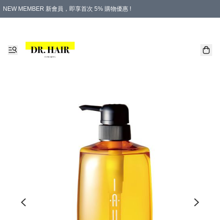
NEW MEMBER 新會員，即享首次 5% 購物優惠 !
PLATINUM 白金會員，尊享永久 8% 購物優惠 !
生日月份內購物，即送$20購物金！
香港及澳門地區，折實滿 $500，即可免運費！
購物滿 $500，即享免費禮品！