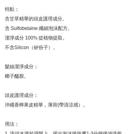
特點：

含甘草精華的頭皮護理成分。

含 Sulfobetaine 纖細泡沫配方。

潔淨成分 100% 從植物提取。

不含Silicon（矽份子）。

髮絲潔淨成分：

椰子醯胺。

頭皮護理成分：

沖繩香檸果皮精華，薄荷(帶清涼感）。

用法：

1. 洗頭水塗於濕髮上，搓出泡沫後按摩1-3分鐘後沖洗乾