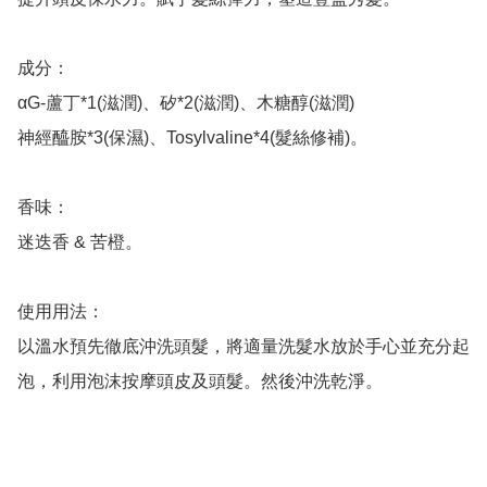
成分：

αG-蘆丁*1(滋潤)、矽*2(滋潤)、木糖醇(滋潤)

神經醯胺*3(保濕)、Tosylvaline*4(髮絲修補)。

香味：

迷迭香 & 苦橙。

使用用法：

以溫水預先徹底沖洗頭髮，將適量洗髮水放於手心並充分起
泡，利用泡沫按摩頭皮及頭髮。然後沖洗乾淨。
