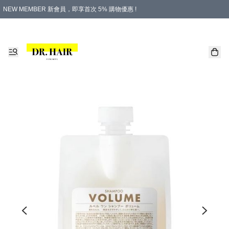
NEW MEMBER 新會員，即享首次 5% 購物優惠 !
PLATINUM 白金會員，尊享永久 8% 購物優惠 !
生日月份內購物，即送$20購物金！
香港及澳門地區，折實滿 $500，即可免運費！
購物滿 $500，即享免費禮品！