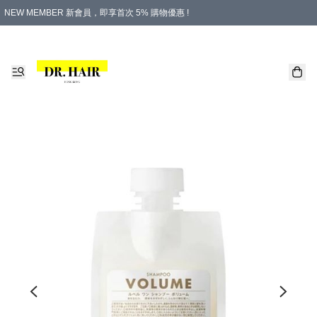
NEW MEMBER 新會員，即享首次 5% 購物優惠 !
PLATINUM 白金會員，尊享永久 8% 購物優惠 !
生日月份內購物，即送$20購物金！
香港及澳門地區，折實滿 $500，即可免運費！
購物滿 $500，即享免費禮品！