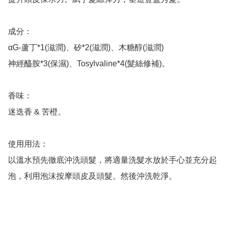
成分：

αG-蘆丁*1(滋潤)、矽*2(滋潤)、木糖醇(滋潤)

神經醯胺*3(保濕)、Tosylvaline*4(髮絲修補)。

香味：

迷迭香 & 苦橙。

使用用法：

以溫水預先徹底沖洗頭髮，將適量洗髮水放於手心並充分起
泡，利用泡沫按摩頭皮及頭髮。然後沖洗乾淨。
