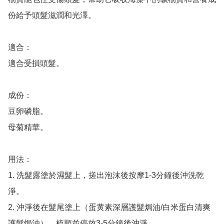
份給予頭髮滋潤和光澤。

適合：

適合受損頭髮。

成份：

豆卵磷脂。

母菊精華。

用法：

1. 洗髮露塗於濕髮上，搓出泡沫後按摩1-3分鐘後沖洗乾
淨。

2. 沖淨後在髮尾塗上（蛋黄素深層護髮焗油/白米蛋白清爽
護髮焗油），梳順並停放3-5分鐘後沖淨。
