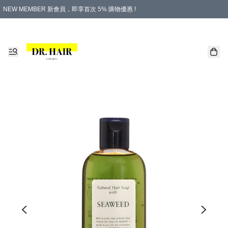
NEW MEMBER 新會員，即享首次 5% 購物優惠 !
PLATINUM 白金會員，尊享永久 8% 購物優惠 !
生日月份內購物，即送$20購物金！
香港及澳門地區，折實滿 $500，即可免運費！
購物滿 $500，即享免費禮品！