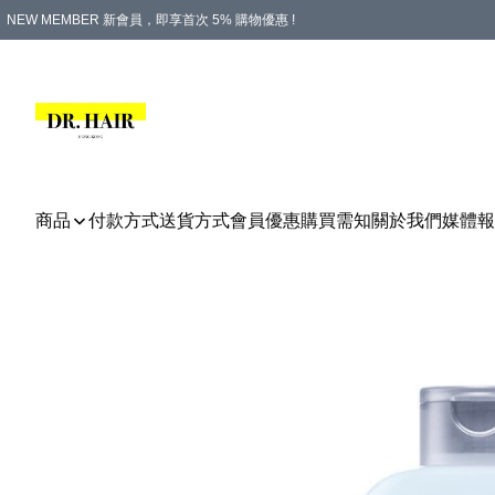
NEW MEMBER 新會員，即享首次 5% 購物優惠 !
PLATINUM 白金會員，尊享永久 8% 購物優惠 !
生日月份內購物，即送$20購物金！
香港及澳門地區，折實滿 $500，即可免運費！
購物滿 $500，即享免費禮品！
商品
付款方式
送貨方式
會員優惠
購買需知
關於我們
媒體報