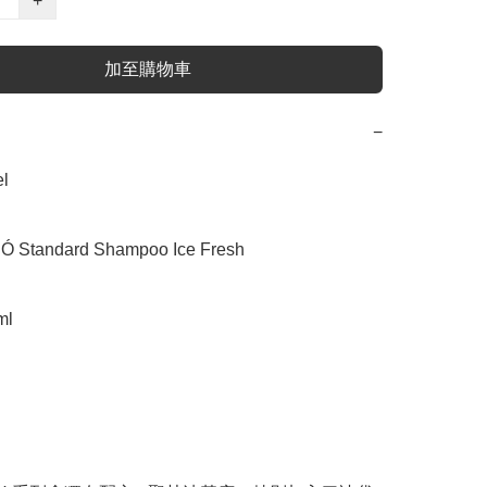
+
加至購物車
−


tandard Shampoo Ice Fresh

l
