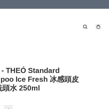
 - THEÓ Standard
poo Ice Fresh 冰感頭皮
頭水 250ml