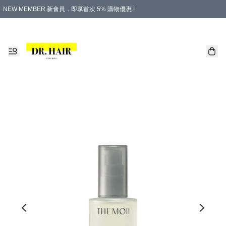
NEW MEMBER 新會員，即享首次 5% 購物優惠 !
PLATINUM 白金會員，尊享永久 8% 購物優惠 !
生日月份內購物，即送$20購物金！
香港及澳門地區，折實滿 $500，即可免運費！
購物滿 $500，即享免費禮品！