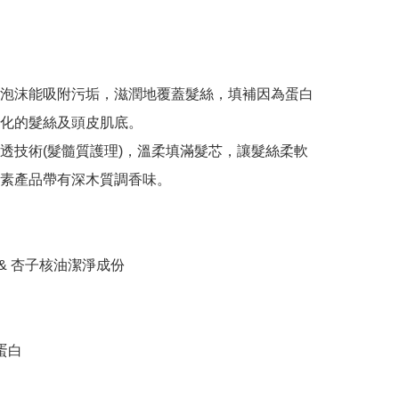
泡沫能吸附污垢，滋潤地覆蓋髮絲，填補因為蛋白
化的髮絲及頭皮肌底。

透技術(髮髓質護理)，溫柔填滿髮芯，讓髮絲柔軟
素產品帶有深木質調香味。

 & 杏子核油潔淨成份

蛋白
