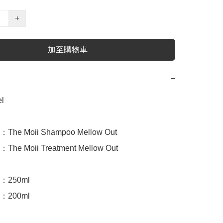
+
加至購物車
−


e Moii Shampoo Mellow Out

 Moii Treatment Mellow Out

250ml

200ml
