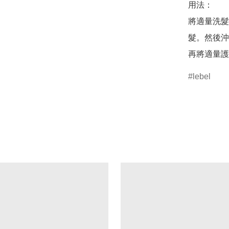
用法：

將適量洗髮
髮。然後沖
lebel