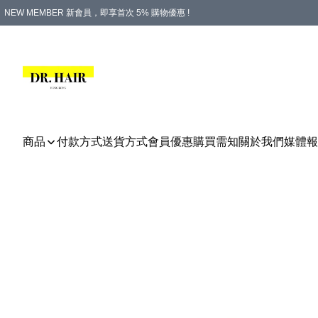
NEW MEMBER 新會員，即享首次 5% 購物優惠 !
PLATINUM 白金會員，尊享永久 8% 購物優惠 !
生日月份內購物，即送$20購物金！
香港及澳門地區，折實滿 $500，即可免運費！
購物滿 $500，即享免費禮品！
商品
付款方式
送貨方式
會員優惠
購買需知
關於我們
媒體報