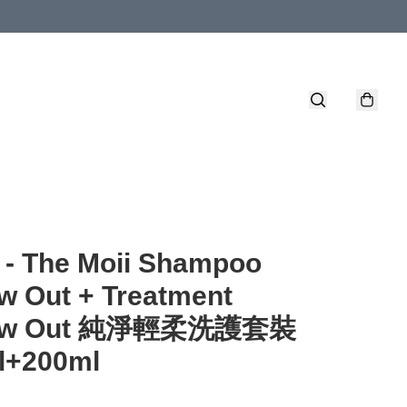
 - The Moii Shampoo
w Out + Treatment
low Out 純淨輕柔洗護套裝
l+200ml