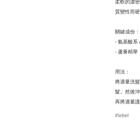
柔軟的濃密
質變性而硬
關鍵成份：

- 氨基酸系
- 蘆薈精華

用法：

將適量洗髮
髮。然後沖
lebel