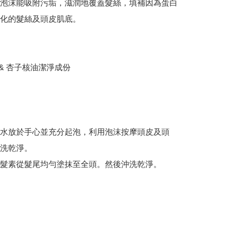
泡沫能吸附污垢，滋潤地覆蓋髮絲，填補因為蛋白
化的髮絲及頭皮肌底。

 & 杏子核油潔淨成份

水放於手心並充分起泡，利用泡沫按摩頭皮及頭
洗乾淨。
