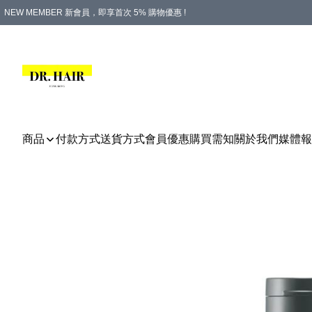
NEW MEMBER 新會員，即享首次 5% 購物優惠 !
PLATINUM 白金會員，尊享永久 8% 購物優惠 !
生日月份內購物，即送$20購物金！
香港及澳門地區，折實滿 $500，即可免運費！
購物滿 $500，即享免費禮品！
商品
付款方式
送貨方式
會員優惠
購買需知
關於我們
媒體報