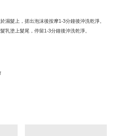
乳塗於濕髮上，搓出泡沫後按摩1-3分鐘後沖洗乾淨。

用護髮乳塗上髮尾，停留1-3分鐘後沖洗乾淨。

f