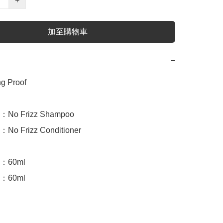
+
加至購物車
−
 Proof

 Frizz Shampoo

 Frizz Conditioner

60ml

60ml
