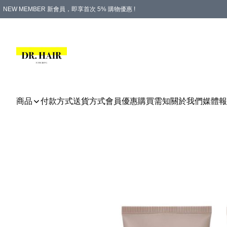
NEW MEMBER 新會員，即享首次 5% 購物優惠 !
PLATINUM 白金會員，尊享永久 8% 購物優惠 !
生日月份內購物，即送$20購物金！
香港及澳門地區，折實滿 $500，即可免運費！
購物滿 $500，即享免費禮品！
商品
付款方式
送貨方式
會員優惠
購買需知
關於我們
媒體報