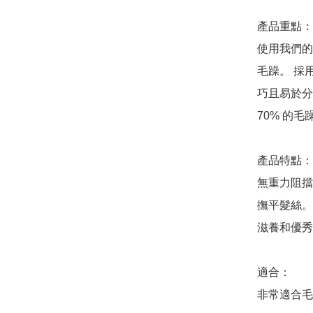
產品重點：

使用我們的
毛躁。 採用我
巧且易於分層
70% 的
產品特點：

無重力阻擋
撫平髮絲。

滋養和優秀
適合：

非常適合毛