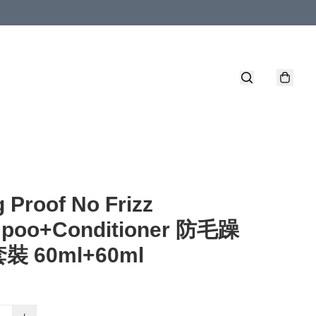
g Proof No Frizz
poo+Conditioner 防毛躁
裝 60ml+60ml