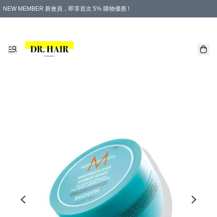
NEW MEMBER 新會員，即享首次 5% 購物優惠 !
PLATINUM 白金會員，尊享永久 8% 購物優惠 !
生日月份內購物，即送$20購物金！
香港及澳門地區，折實滿 $500，即可免運費！
購物滿 $500，即享免費禮品！