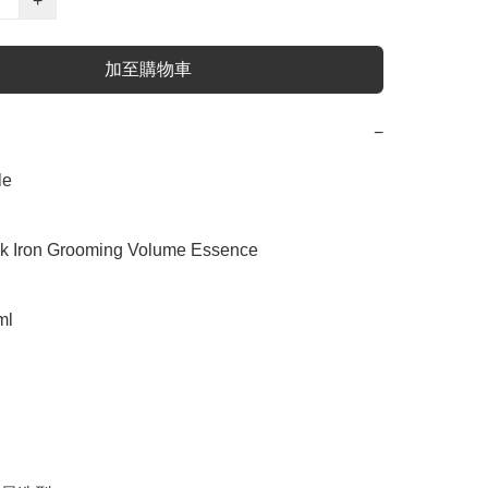
+
加至購物車
−
e

Iron Grooming Volume Essence

l
