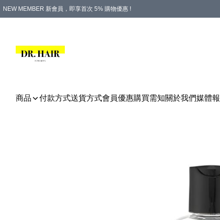
NEW MEMBER 新會員，即享首次 5% 購物優惠 !
PLATINUM 白金會員，尊享永久 8% 購物優惠 !
生日月份內購物，即送$20購物金！
香港及澳門地區，折實滿 $500，即可免運費！
購物滿 $500，即享免費禮品！
商品
付款方式
送貨方式
會員優惠
購買需知
關於我們
媒體報