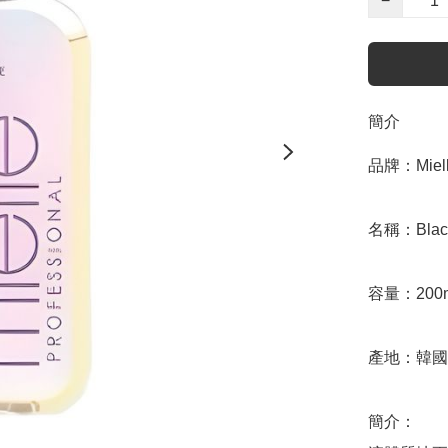
−
簡介
品牌：Miell
名稱：Black 
容量：200m
產地：韓國

簡介：
