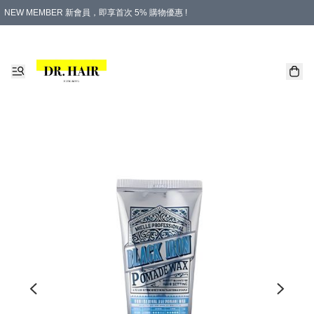
NEW MEMBER 新會員，即享首次 5% 購物優惠 !
PLATINUM 白金會員，尊享永久 8% 購物優惠 !
生日月份內購物，即送$20購物金！
香港及澳門地區，折實滿 $500，即可免運費！
購物滿 $500，即享免費禮品！