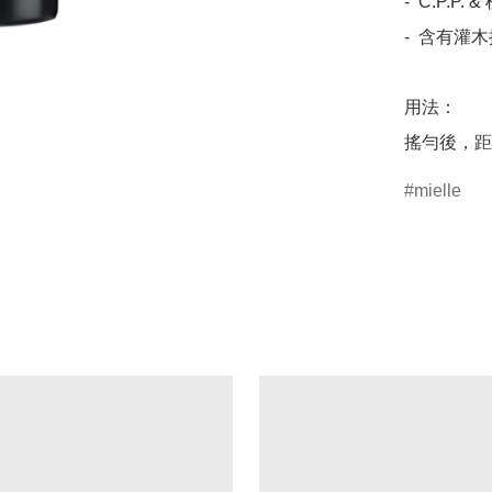
-  C.P.P
-  含有灌
用法：

搖勻後，距
mielle