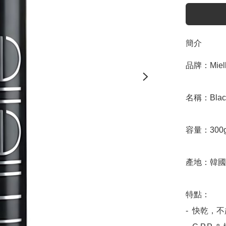
簡介
品牌：Miell
名稱：Black 
容量：300g
產地：韓國

特點：

-  快乾，不