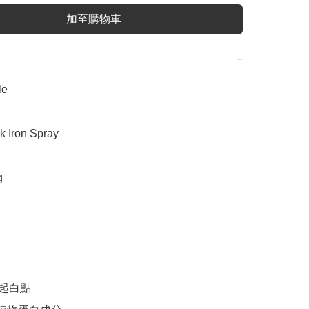
加至購物車
−
e

Iron Spray



起白點
