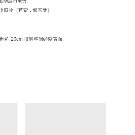
. & 植物蛋白成分

木提取物（苜蓿，銀杏等）

離約 20cm 噴灑整個頭髮表面。