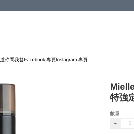
道
你問我答
Facebook 專頁
Instagram 專頁
Miell
特強定
數量
−