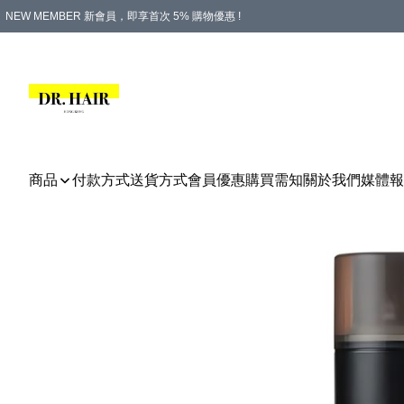
NEW MEMBER 新會員，即享首次 5% 購物優惠 !
PLATINUM 白金會員，尊享永久 8% 購物優惠 !
生日月份內購物，即送$20購物金！
香港及澳門地區，折實滿 $500，即可免運費！
購物滿 $500，即享免費禮品！
商品
付款方式
送貨方式
會員優惠
購買需知
關於我們
媒體報