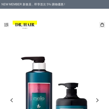
NEW MEMBER 新會員，即享首次 5% 購物優惠 !
PLATINUM 白金會員，尊享永久 8% 購物優惠 !
生日月份內購物，即送$20購物金！
香港及澳門地區，折實滿 $500，即可免運費！
購物滿 $500，即享免費禮品！