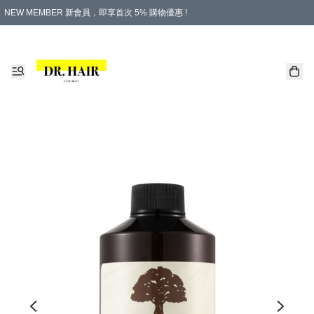
NEW MEMBER 新會員，即享首次 5% 購物優惠 !
PLATINUM 白金會員，尊享永久 8% 購物優惠 !
生日月份內購物，即送$20購物金！
香港及澳門地區，折實滿 $500，即可免運費！
購物滿 $500，即享免費禮品！