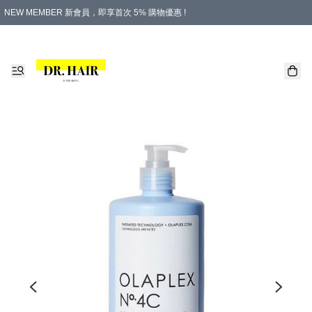
NEW MEMBER 新會員，即享首次 5% 購物優惠 !
PLATINUM 白金會員，尊享永久 8% 購物優惠 !
生日月份內購物，即送$20購物金！
香港及澳門地區，折實滿 $500，即可免運費！
購物滿 $500，即享免費禮品！