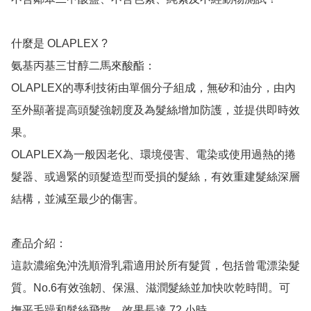
什麼是 OLAPLEX ?

氨基丙基三甘醇二馬來酸酯：

OLAPLEX的專利技術由單個分子組成，無矽和油分，由內
至外顯著提高頭髮強韌度及為髮絲增加防護，並提供即時效
果。

OLAPLEX為一般因老化、環境侵害、電染或使用過熱的捲
髮器、或過緊的頭髮造型而受損的髮絲，有效重建髮絲深層
結構，並減至最少的傷害。

產品介紹：

這款濃縮免沖洗順滑乳霜適用於所有髮質，包括曾電漂染髮
質。No.6有效強韌、保濕、滋潤髮絲並加快吹乾時間。可
撫平毛躁和髮絲飛散，效果長達 72 小時。
