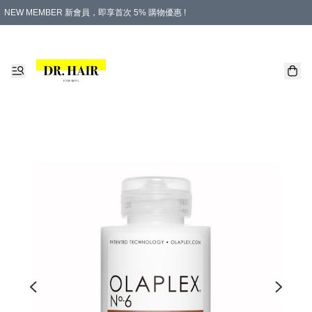
NEW MEMBER 新會員，即享首次 5% 購物優惠 !
PLATINUM 白金會員，尊享永久 8% 購物優惠 !
生日月份內購物，即送$20購物金！
香港及澳門地區，折實滿 $500，即可免運費！
購物滿 $500，即享免費禮品！