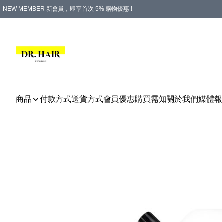
NEW MEMBER 新會員，即享首次 5% 購物優惠 !
PLATINUM 白金會員，尊享永久 8% 購物優惠 !
生日月份內購物，即送$20購物金！
香港及澳門地區，折實滿 $500，即可免運費！
購物滿 $500，即享免費禮品！
商品
付款方式
送貨方式
會員優惠
購買需知
關於我們
媒體報