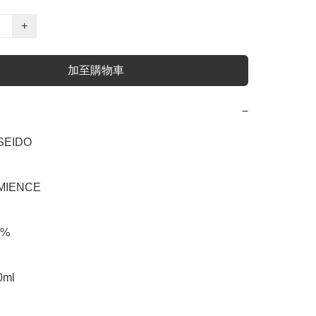
+
加至購物車
−
EIDO

IENCE

%

ml
