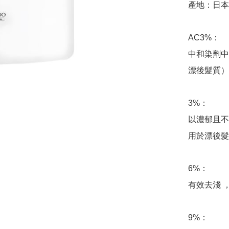
產地：日本

AC3%：

中和染劑中
漂後髮質）

3%：

以濃郁且不
用於漂後髮
6%：

有效去淺 ，
9%：
