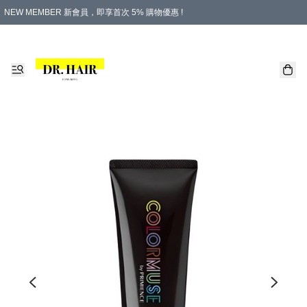
NEW MEMBER 新會員，即享首次 5% 購物優惠 !
PLATINUM 白金會員，尊享永久 8% 購物優惠 !
生日月份內購物，即送$20購物金！
香港及澳門地區，折實滿 $500，即可免運費！
購物滿 $500，即享免費禮品！