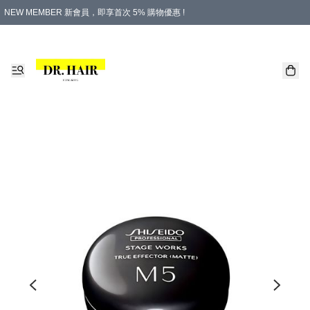
NEW MEMBER 新會員，即享首次 5% 購物優惠 !
PLATINUM 白金會員，尊享永久 8% 購物優惠 !
生日月份內購物，即送$20購物金！
香港及澳門地區，折實滿 $500，即可免運費！
購物滿 $500，即享免費禮品！