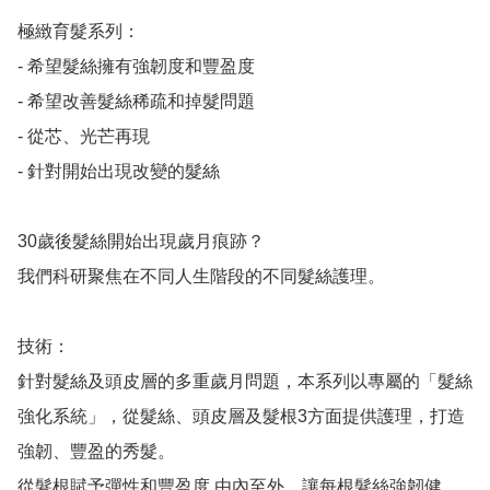
極緻育髮系列：

- 希望髮絲擁有強韌度和豐盈度

- 希望改善髮絲稀疏和掉髮問題

- 從芯、光芒再現

- 針對開始出現改變的髮絲

30歲後髮絲開始出現歲月痕跡？ 

我們科研聚焦在不同人生階段的不同髮絲護理。

技術：

針對髮絲及頭皮層的多重歲月問題，本系列以專屬的「髮絲
強化系統」，從髮絲、頭皮層及髮根3方面提供護理，打造
強韌、豐盈的秀髮。

從髮根賦予彈性和豐盈度 由內至外，讓每根髮絲強韌健