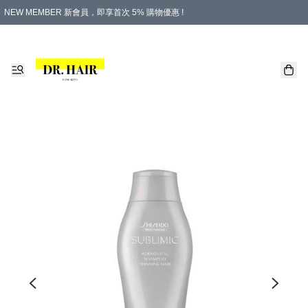
NEW MEMBER 新會員，即享首次 5% 購物優惠 !
PLATINUM 白金會員，尊享永久 8% 購物優惠 !
生日月份內購物，即送$20購物金！
香港及澳門地區，折實滿 $500，即可免運費！
購物滿 $500，即享免費禮品！