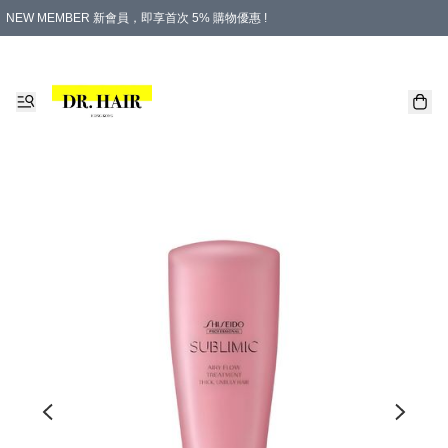
NEW MEMBER 新會員，即享首次 5% 購物優惠 !
PLATINUM 白金會員，尊享永久 8% 購物優惠 !
生日月份內購物，即送$20購物金！
香港及澳門地區，折實滿 $500，即可免運費！
購物滿 $500，即享免費禮品！