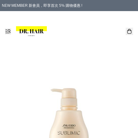
NEW MEMBER 新會員，即享首次 5% 購物優惠 !
PLATINUM 白金會員，尊享永久 8% 購物優惠 !
生日月份內購物，即送$20購物金！
香港及澳門地區，折實滿 $500，即可免運費！
購物滿 $500，即享免費禮品！