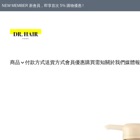
NEW MEMBER 新會員，即享首次 5% 購物優惠 !
PLATINUM 白金會員，尊享永久 8% 購物優惠 !
生日月份內購物，即送$20購物金！
香港及澳門地區，折實滿 $500，即可免運費！
購物滿 $500，即享免費禮品！
商品
付款方式
送貨方式
會員優惠
購買需知
關於我們
媒體報