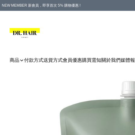
NEW MEMBER 新會員，即享首次 5% 購物優惠 !
PLATINUM 白金會員，尊享永久 8% 購物優惠 !
生日月份內購物，即送$20購物金！
香港及澳門地區，折實滿 $500，即可免運費！
購物滿 $500，即享免費禮品！
商品
付款方式
送貨方式
會員優惠
購買需知
關於我們
媒體報