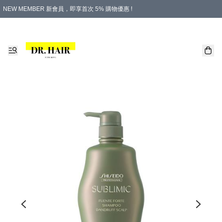
NEW MEMBER 新會員，即享首次 5% 購物優惠 !
PLATINUM 白金會員，尊享永久 8% 購物優惠 !
生日月份內購物，即送$20購物金！
香港及澳門地區，折實滿 $500，即可免運費！
購物滿 $500，即享免費禮品！