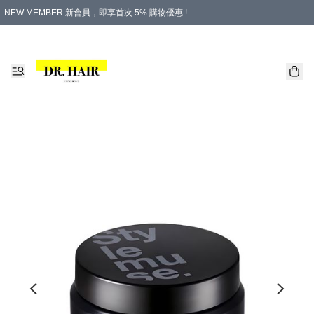
NEW MEMBER 新會員，即享首次 5% 購物優惠 !
PLATINUM 白金會員，尊享永久 8% 購物優惠 !
生日月份內購物，即送$20購物金！
香港及澳門地區，折實滿 $500，即可免運費！
購物滿 $500，即享免費禮品！