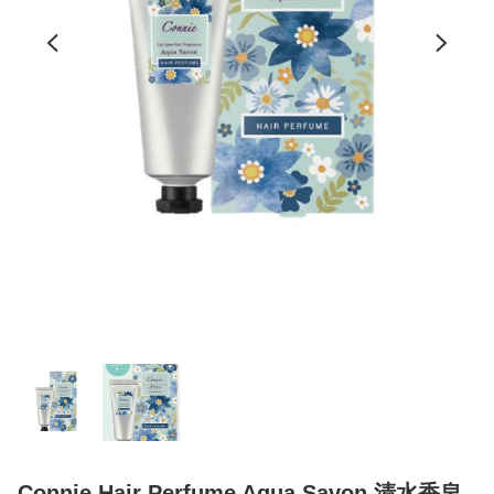
Connie Hair Perfume Aqua Savon 清水香皂