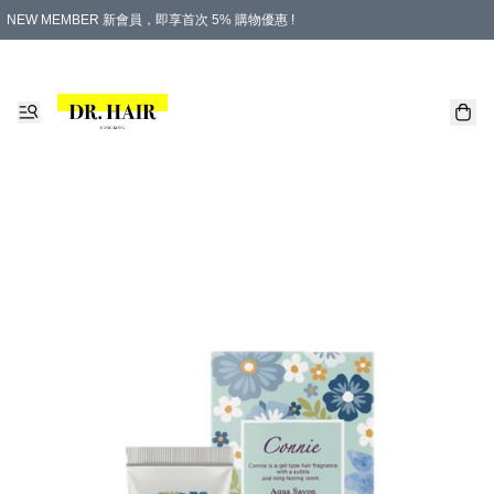
NEW MEMBER 新會員，即享首次 5% 購物優惠 !
PLATINUM 白金會員，尊享永久 8% 購物優惠 !
生日月份內購物，即送$20購物金！
香港及澳門地區，折實滿 $500，即可免運費！
購物滿 $500，即享免費禮品！