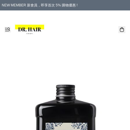
NEW MEMBER 新會員，即享首次 5% 購物優惠 !
PLATINUM 白金會員，尊享永久 8% 購物優惠 !
生日月份內購物，即送$20購物金！
香港及澳門地區，折實滿 $500，即可免運費！
購物滿 $500，即享免費禮品！