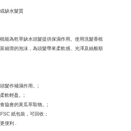
或缺水髮質

梘能為乾旱缺水頭髮提供保濕作用。使用洗髮香梘
富細滑的泡沬，為頭髮帶來柔軟感、光澤及絲般順
頭髮作補濕作用。;

柔軟輕盈。;

食協會的黃瓜萃取物。;

% FSC 紙包裝，可回收；

便利 .
