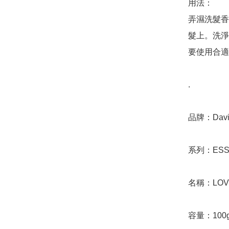
用法：

弄濕洗髮香
髮上。洗淨
要使用合適
.

品牌：Davin
系列：ESSE
名稱：LOVE 
容量：100g