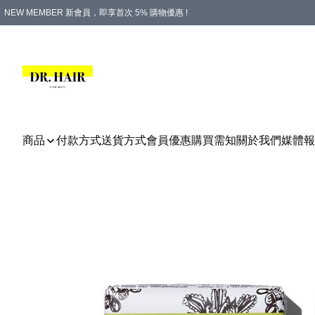
NEW MEMBER 新會員，即享首次 5% 購物優惠 !
PLATINUM 白金會員，尊享永久 8% 購物優惠 !
生日月份內購物，即送$20購物金！
香港及澳門地區，折實滿 $500，即可免運費！
購物滿 $500，即享免費禮品！
商品
付款方式
送貨方式
會員優惠
購買需知
關於我們
媒體報