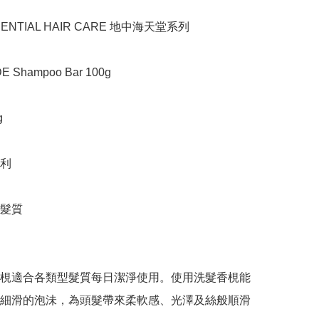
NTIAL HAIR CARE 地中海天堂系列

Shampoo Bar 100g



利

髮質

梘適合各類型髮質每日潔淨使用。使用洗髮香梘能
細滑的泡沬，為頭髮帶來柔軟感、光澤及絲般順滑