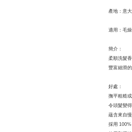
產地：意大
適用：毛燥
簡介：

柔順洗髮香
豐富細滑的
好處：

撫平粗糙或
令頭髮變得
蘊含來自慢
採用 100