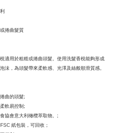
利

或捲曲髮質

梘適用於粗糙或捲曲頭髮。使用洗髮香梘能夠形成
泡沬，為頭髮帶來柔軟感、光澤及絲般順滑質感。

捲曲的頭髮;

柔軟易控制;

食協會意大利橄欖萃取物。;

% FSC 紙包裝，可回收；
