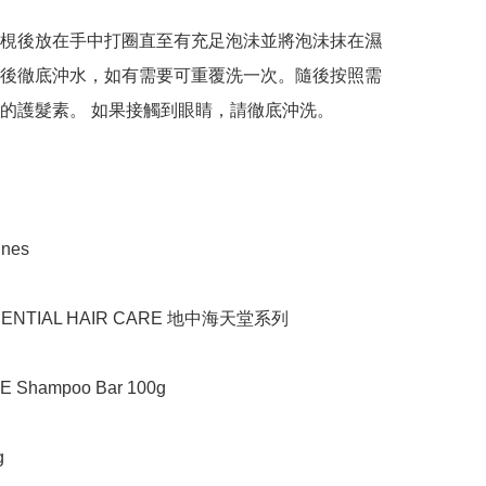
梘後放在手中打圈直至有充足泡沬並將泡沬抹在濕
後徹底沖水，如有需要可重覆洗一次。隨後按照需
的護髮素。 如果接觸到眼睛，請徹底沖洗。

es

NTIAL HAIR CARE 地中海天堂系列

Shampoo Bar 100g


