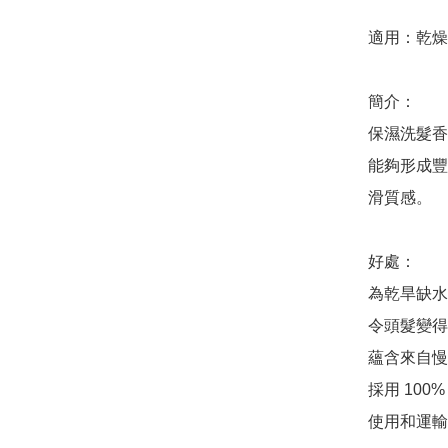
適用：乾燥
簡介：

保濕洗髮香
能夠形成豐
滑質感。

好處：

為乾旱缺水
令頭髮變得
蘊含來自慢
採用 100
使用和運輸更